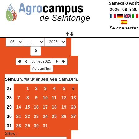
Samedi 8 Août
2026
09
h
30
Se connecter
Juillet 2025
Aujourd'hui
Sem
Lun.
Mar.
Mer.
Jeu.
Ven.
Sam.
Dim.
27
1
2
3
4
5
6
28
7
8
9
10
11
12
13
29
14
15
16
17
18
19
20
30
21
22
23
24
25
26
27
31
28
29
30
31
Sites :