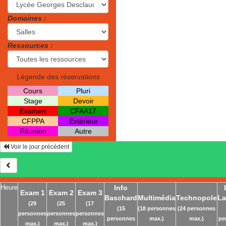
Domaines :
Ressources :
Légende des réservations
Cours
Pluri
Stage
Devoir
Examen
CFAA17
CFPPA
Extérieur
Réunion
Autre
Voir le jour précédent
Heure
Info
Exam 1
Exam 2
Exam 3
Baschard
Multimédia
Technopole
L
(29
(25
(17
(15
(18 personnes
(24 personnes
personnes
personnes
personnes
personnes
max.)
max.)
pe
max.)
max.)
max.)