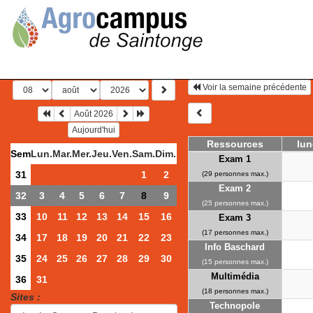
Voir la semaine précédente
Août 2026
Aujourd'hui
Ressources
lun
Sem
Lun.
Mar.
Mer.
Jeu.
Ven.
Sam.
Dim.
Exam 1
31
1
2
(29 personnes max.)
Exam 2
32
3
4
5
6
7
8
9
(25 personnes max.)
33
10
11
12
13
14
15
16
Exam 3
(17 personnes max.)
34
17
18
19
20
21
22
23
Info Baschard
35
24
25
26
27
28
29
30
(15 personnes max.)
Multimédia
36
31
(18 personnes max.)
Sites :
Technopole