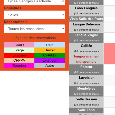
(24 personnes max.)
Domaines :
Labo Langues
(24 personnes max.)
Visio Salle des Profs
Ressources :
Langue Deherain
(14 personnes max.)
Langue Virgile
Légende des réservations
(14 personnes max.)
Cours
Pluri
Galilée
Stage
Devoir
(26 personnes max.)
Examen
CFAA17
Temporairement
CFPPA
Extérieur
indisponible
Réunion
Autre
Pasteur
(26 personnes max.)
Lavoisier
(26 personnes max.)
Mendeleiev
(26 personnes max.)
Salle dessein
(25 personnes max.)
Salle Topo